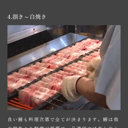
4.捌き～白焼き
良い鰻も料理次第で全てが決まります。鰻は他