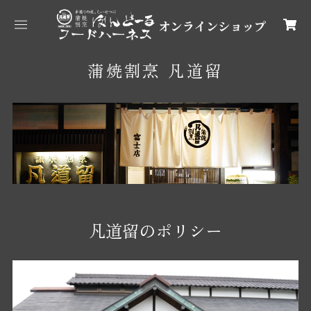
蒲焼割烹 凡道留
凡道留のポリシー