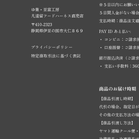
※５日以内にお願い
ゆ葉・豆富工房
５日間入金がない場
凡道留フードハーネス直売店
支払時期：商品注文
〒410-2323
静岡県伊豆の国市大仁８６９
PAY ID あと払い:
・ コンビニ：ご請求
プライバシーポリシー
・ 口座振替：ご請求
特定商取引法に基づく表記
銀行振込決済（ご請求
・ 支払い手数料：36
商品のお届け時期
【商品引渡し時期】
代引の場合、指定日が
その他の支払方法の場
【商品引渡し方法】
ヤマト運輸クール便
冷蔵商品・冷凍商品