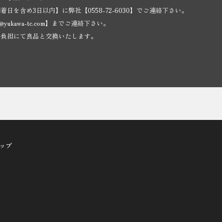
日を含め3日以内】に弊社【0558-72-6030】でご連絡下さい。
o@yukawa-tc.com
】までご連絡下さい。
料負担にて良品と交換いたします。
ョップ