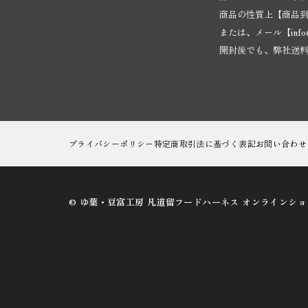
商品の性質上【商品到着
または、メール【
inf
開封後でも、弊社送
プライバシーポリシー
特定商取引法に基づく表記
お問い合わせ
©︎ ゆ葉・豆富工房 凡道留フードハーネス オンラインシ