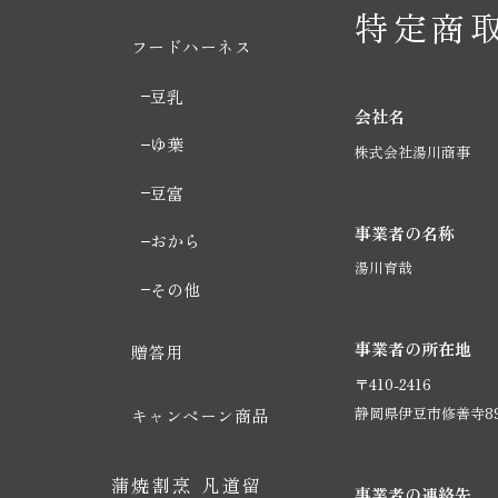
特定商
フードハーネス
豆乳
会社名
ゆ葉
株式会社湯川商事
豆富
事業者の名称
おから
湯川育哉
その他
事業者の所在地
贈答用
〒410-2416
静岡県伊豆市修善寺89
キャンペーン商品
蒲焼割烹 凡道留
事業者の連絡先