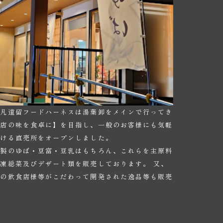
房凡道留フードハーネスは湯葉卸をメインで行ってき
門店の味を食卓に】を目指し、一般のお客様にも気軽
頂ける直売所をオープンしました。
家製のゆば・豆富・豆乳はもちろん、これらを主原料
凍総菜及びデザート類を販売しております。 又、
元の飲食店様等がこだわって開発された逸品等も販売
。