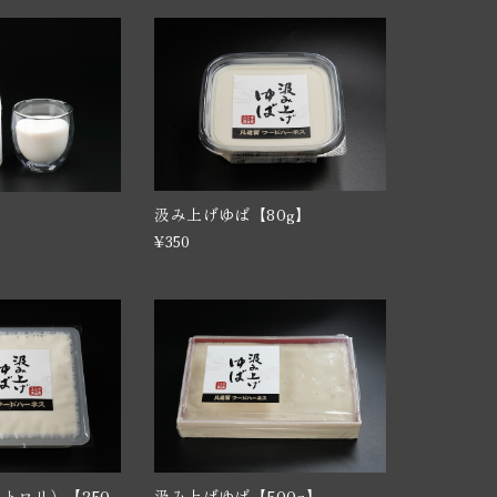
汲み上げゆば【80g】
】
¥350
トロリ）【250
汲み上げゆば【500g】