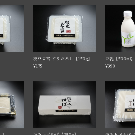
】
枝豆豆富 すりおろし【150g】
豆乳【500ml
¥175
¥390
汲み上げゆば【250g】
g】
汲み上げゆば（