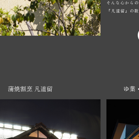
そんな心から
『凡道留』の
蒲焼割烹 凡道留
ゆ葉