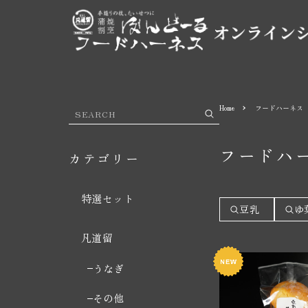
Home
フードハーネス
フードハ
カテゴリー
特選セット
豆乳
ゆ
凡道留
うなぎ
その他