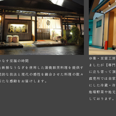
ゆ葉・豆富工
りなす至福の時間
ましたが【専
た新鮮なうなぎを使用した蒲焼割烹料理を提供す
に立ち寄って
統的な技法と現代の感性を融合させた料理の数々
直売所では自
新たな感動をお届けします。
にした冷蔵・冷
地場野菜や地
しております