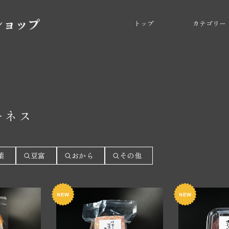
トップ
カテゴリー
ーネス
葉
豆富
おから
その他