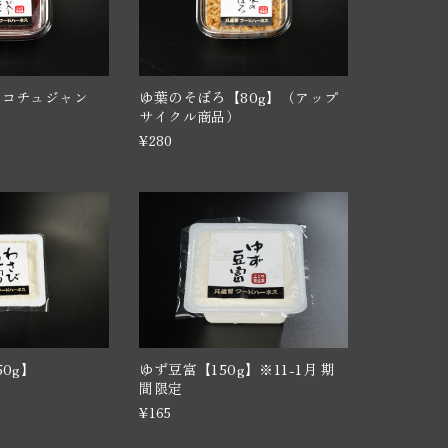
りコチュジャン
ゆ葉のそぼろ【80g】（アップ
サイクル商品）
¥280
0g】
ゆず豆富【150g】※11-1月 期
間限定
¥165