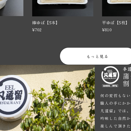
平ゆば【5枚】
棒ゆば【5本】
¥810
¥702
もっと見る
何の変哲もな
職人の手にか
凡道留』では
吟味した自然
楽しんで頂き