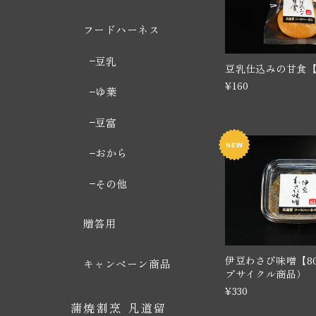
フードハーネス
豆乳
豆乳仕込みの甘食【
¥160
ゆ葉
豆富
おから
その他
贈答用
伊豆わさび味噌【8
キャンペーン商品
プサイクル商品）
¥330
蒲焼割烹 凡道留