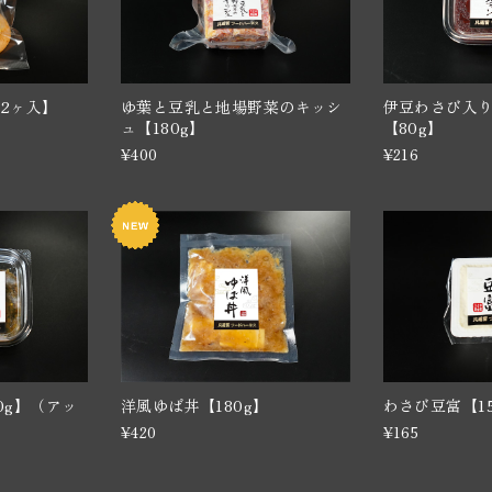
2ヶ入】
ゆ葉と豆乳と地場野菜のキッシ
伊豆わさび入
ュ【180g】
【80g】
¥400
¥216
0g】（アッ
洋風ゆば丼【180g】
わさび豆富【15
¥420
¥165