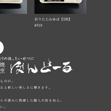
折りたたみゆば【5枚】
¥518
いものが、
かると新しい美しさに輝きます。
、
からの恵みに熟練した職人の技を加え、
たい。