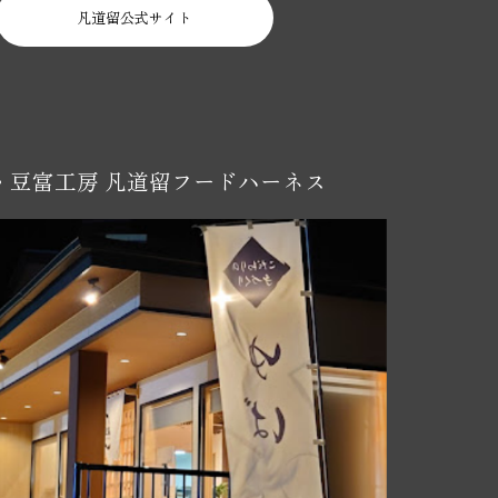
凡道留公式サイト
・豆富工房
凡道留フードハーネス