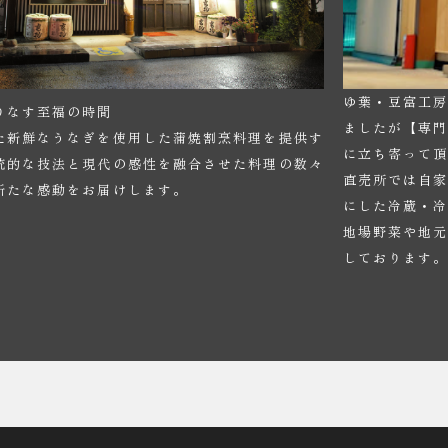
ゆ葉・豆富工
りなす至福の時間
ましたが【専
た新鮮なうなぎを使用した蒲焼割烹料理を提供す
に立ち寄って
統的な技法と現代の感性を融合させた料理の数々
直売所では自
新たな感動をお届けします。
にした冷蔵・冷
地場野菜や地
しております