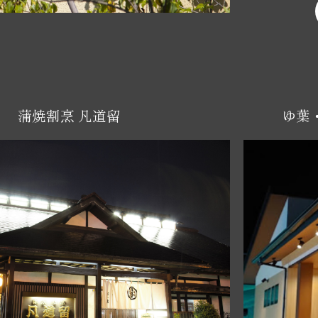
蒲焼割烹 凡道留
ゆ葉