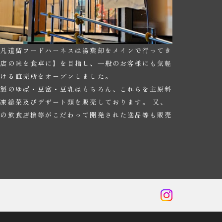
房凡道留フードハーネスは湯葉卸をメインで行ってき
門店の味を食卓に】を目指し、一般のお客様にも気軽
頂ける直売所をオープンしました。
家製のゆば・豆富・豆乳はもちろん、これらを主原料
凍総菜及びデザート類を販売しております。 又、
元の飲食店様等がこだわって開発された逸品等も販売
。