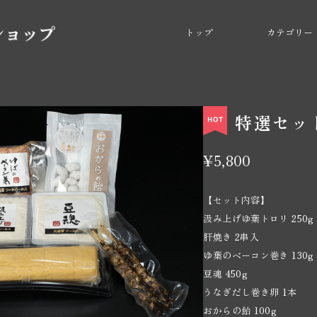
トップ
カテゴリー
特選セッ
¥5,800
【セット内容】
汲み上げゆ葉トロリ 250g
肝焼き 2串入
ゆ葉のベーコン巻き 130g
豆魂 450g
うなぎだし巻き卵 1本
おからの飴 100g