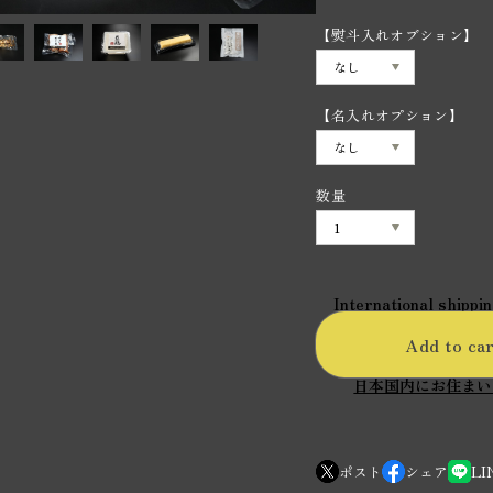
【熨斗入れオブション】
【名入れオプション】
数量
International shippin
Add to ca
日本国内にお住まい
ポスト
シェア
LI