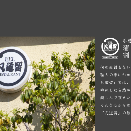
何の変哲もな
職人の手にか
凡道留』では
吟味した自然
楽しんで頂き
そんな心から
『凡道留』の