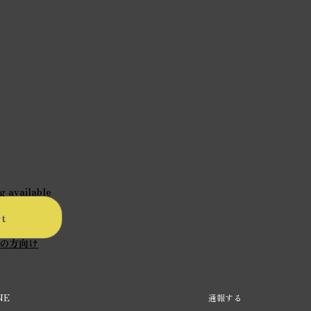
g available
rt
の方向け
NE
通報する