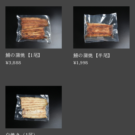
鰻の蒲焼【1尾】
鰻の蒲焼【半尾】
¥3,888
¥1,998
白焼き（1尾）