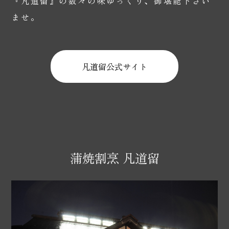
『凡道留』の数々の味ゆっくり、御堪能下さい
ませ。
凡道留公式サイト
蒲焼割烹 凡道留